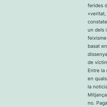
ferides 
«veritat,
constate
un dels 
feixisme
basat en 
dissenya
de vícti
Entre la
en quals
la notici
Mitjança
no. Paga