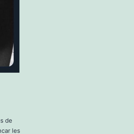
ls de
car les