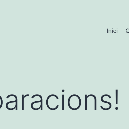
Inici
Q
aracions!