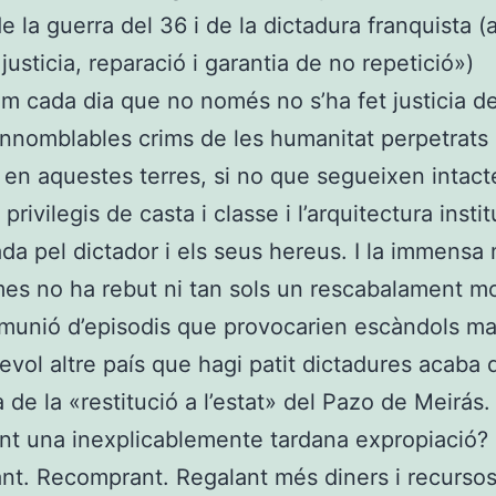
de la guerra del 36 i de la dictadura franquista 
 justicia, reparació i garantia de no repetició»)
m cada dia que no només no s’ha fet justicia de
innomblables crims de les humanitat perpetrats 
 en aquestes terres, si no que segueixen intacte
privilegis de casta i classe i l’arquitectura insti
da pel dictador i els seus hereus. I la immensa 
mes no ha rebut ni tan sols un rescabalament mo
 munió d’episodis que provocarien escàndols ma
evol altre país que hagi patit dictadures acaba d
a de la «restitució a l’estat» del Pazo de Meirás.
nt una inexplicablemente tardana expropiació?
nt. Recomprant. Regalant més diners i recursos