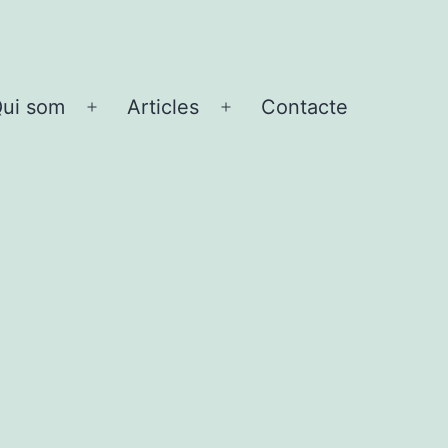
ui som
Articles
Contacte
Obre
Obre
el
el
menú
menú