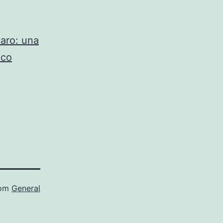
caro: una
nco
com
General