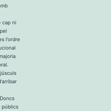
(amb
 cap ni
pel
s l’ordre
tucional
majoria
ral.
júsculs
’arribar
 Doncs
 públics