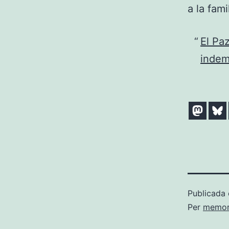
a la fam
El Pa
indem
Publicada 
Per
memori