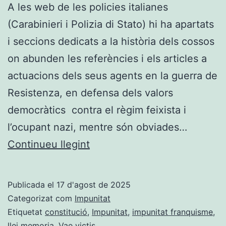
A les web de les policies italianes
(Carabinieri i Polizia di Stato) hi ha apartats
i seccions dedicats a la història dels cossos
on abunden les referències i els articles a
actuacions dels seus agents en la guerra de
Resistenza, en defensa dels valors
democràtics contra el règim feixista i
l’ocupant nazi, mentre són obviades…
Memòria
Continueu llegint
«democràtica»
de
Publicada el
17 d'agost de 2025
la
Categorizat com
Impunitat
PN
Etiquetat
constitució
,
Impunitat
,
impunitat franquisme
,
llei memoria
,
Vae victis