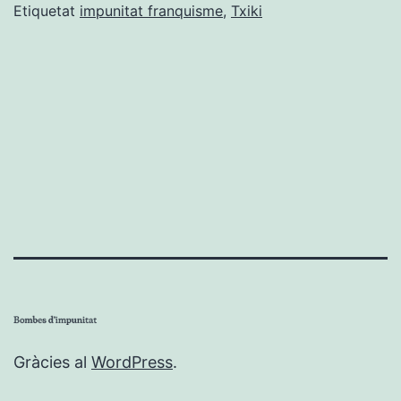
Etiquetat
impunitat franquisme
,
Txiki
Gràcies al
WordPress
.