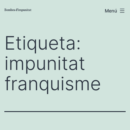
Vés
Menú
al
contingut
Etiqueta:
impunitat
franquisme