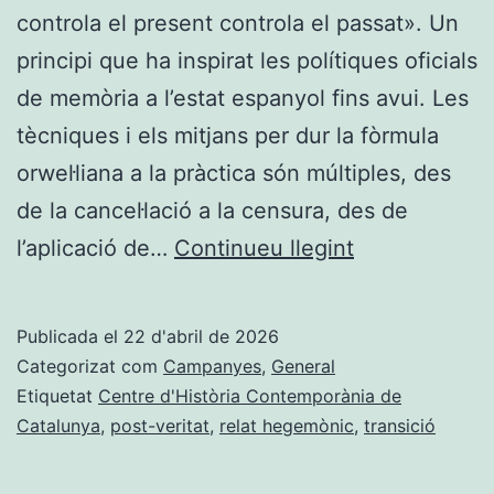
controla el present controla el passat». Un
principi que ha inspirat les polítiques oficials
de memòria a l’estat espanyol fins avui. Les
tècniques i els mitjans per dur la fòrmula
orwel·liana a la pràctica són múltiples, des
de la cancel·lació a la censura, des de
Qui
l’aplicació de…
Continueu llegint
controla
el
Publicada el
22 d'abril de 2026
passat
Categorizat com
Campanyes
,
General
controla
Etiquetat
Centre d'Història Contemporània de
Catalunya
,
post-veritat
,
relat hegemònic
,
transició
el
futur.