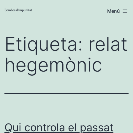
Vés
Menú
al
contingut
Etiqueta:
relat
hegemònic
Qui controla el passat